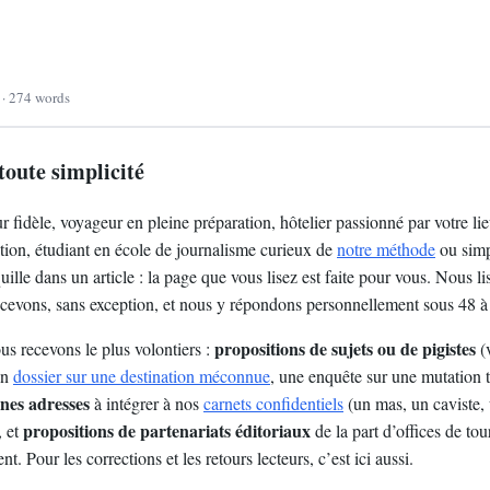
d · 274 words
toute simplicité
 fidèle, voyageur en pleine préparation, hôtelier passionné par votre lie
tion, étudiant en école de journalisme curieux de
notre méthode
ou simp
ille dans un article : la page que vous lisez est faite pour vous. Nous li
cevons, sans exception, et nous y répondons personnellement sous 48 à
propositions de sujets ou de pigistes
s recevons le plus volontiers :
(v
un
dossier sur une destination méconnue
, une enquête sur une mutation t
nes adresses
à intégrer à nos
carnets confidentiels
(un mas, un caviste,
propositions de partenariats éditoriaux
, et
de la part d’offices de to
t. Pour les corrections et les retours lecteurs, c’est ici aussi.